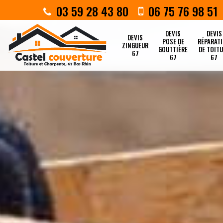
03 59 28 43 80
06 75 76 98 51
DEVIS
DEVIS
DEVIS
POSE DE
RÉPARAT
ZINGUEUR
GOUTTIÈRE
DE TOIT
67
67
67