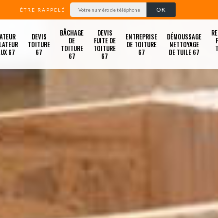
ÊTRE RAPPELÉ
BÂCHAGE
DEVIS
RE
ATEUR
DEVIS
ENTREPRISE
DÉMOUSSAGE
DE
FUITE DE
LATEUR
TOITURE
DE TOITURE
NETTOYAGE
TOITURE
TOITURE
LUX 67
67
67
DE TUILE 67
67
67