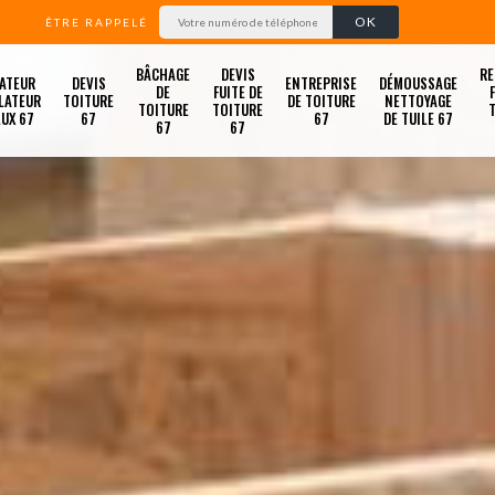
ÊTRE RAPPELÉ
BÂCHAGE
DEVIS
RE
ATEUR
DEVIS
ENTREPRISE
DÉMOUSSAGE
DE
FUITE DE
LATEUR
TOITURE
DE TOITURE
NETTOYAGE
TOITURE
TOITURE
LUX 67
67
67
DE TUILE 67
67
67