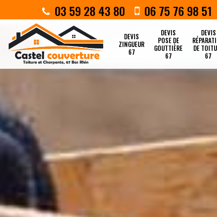
03 59 28 43 80
06 75 76 98 51
DEVIS
DEVIS
DEVIS
POSE DE
RÉPARAT
ZINGUEUR
GOUTTIÈRE
DE TOIT
67
67
67