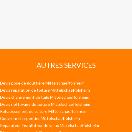
AUTRES SERVICES
Devis pose de gouttière Mittelschaeffolsheim
Devis réparation de toiture Mittelschaeffolsheim
Devis changement de tuile Mittelschaeffolsheim
Devis nettoyage de toiture Mittelschaeffolsheim
Rehaussement de toiture Mittelschaeffolsheim
Couvreur charpentier Mittelschaeffolsheim
Réparateur installateur de velux Mittelschaeffolsheim