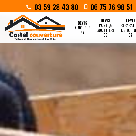
03 59 28 43 80
06 75 76 98 51
DEVIS
DEVIS
DEVIS
POSE DE
RÉPARAT
ZINGUEUR
GOUTTIÈRE
DE TOIT
67
67
67