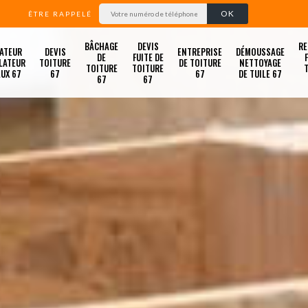
ÊTRE RAPPELÉ
BÂCHAGE
DEVIS
RE
ATEUR
DEVIS
ENTREPRISE
DÉMOUSSAGE
DE
FUITE DE
LATEUR
TOITURE
DE TOITURE
NETTOYAGE
TOITURE
TOITURE
LUX 67
67
67
DE TUILE 67
67
67