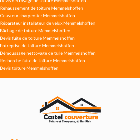
Devis nettoyage de toiture Memmelshoffen
Rehaussement de toiture Memmelshoffen
Couvreur charpentier Memmelshoffen
Réparateur installateur de velux Memmelshoffen
Bâchage de toiture Memmelshoffen
Devis fuite de toiture Memmelshoffen
Entreprise de toiture Memmelshoffen
Démoussage nettoyage de tuile Memmelshoffen
Recherche fuite de toiture Memmelshoffen
Devis toiture Memmelshoffen