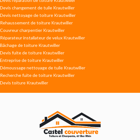
Devis réparation de toiture Krautwiller
Devis changement de tuile Krautwiller
Devis nettoyage de toiture Krautwiller
Rehaussement de toiture Krautwiller
Couvreur charpentier Krautwiller
Réparateur installateur de velux Krautwiller
Bâchage de toiture Krautwiller
Devis fuite de toiture Krautwiller
Entreprise de toiture Krautwiller
Démoussage nettoyage de tuile Krautwiller
Recherche fuite de toiture Krautwiller
Devis toiture Krautwiller