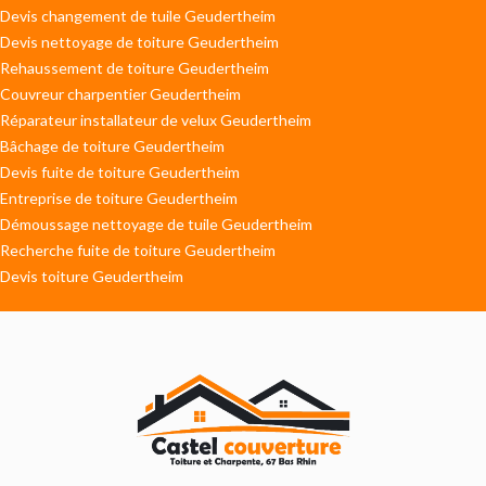
Devis changement de tuile Geudertheim
Devis nettoyage de toiture Geudertheim
Rehaussement de toiture Geudertheim
Couvreur charpentier Geudertheim
Réparateur installateur de velux Geudertheim
Bâchage de toiture Geudertheim
Devis fuite de toiture Geudertheim
Entreprise de toiture Geudertheim
Démoussage nettoyage de tuile Geudertheim
Recherche fuite de toiture Geudertheim
Devis toiture Geudertheim