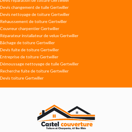
Devis réparation de toiture Gertwiller
Devis changement de tuile Gertwiller
Devis nettoyage de toiture Gertwiller
Rehaussement de toiture Gertwiller
Couvreur charpentier Gertwiller
Réparateur installateur de velux Gertwiller
Bâchage de toiture Gertwiller
Devis fuite de toiture Gertwiller
Entreprise de toiture Gertwiller
Démoussage nettoyage de tuile Gertwiller
Recherche fuite de toiture Gertwiller
Devis toiture Gertwiller