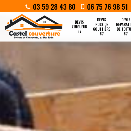
03 59 28 43 80
06 75 76 98 51
DEVIS
DEVIS
DEVIS
POSE DE
RÉPARAT
ZINGUEUR
GOUTTIÈRE
DE TOIT
67
67
67