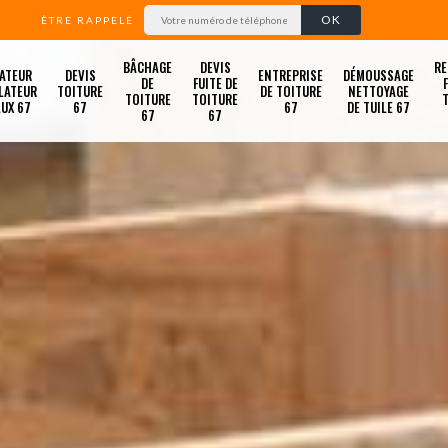
ÊTRE RAPPELÉ
BÂCHAGE
DEVIS
RE
ATEUR
DEVIS
ENTREPRISE
DÉMOUSSAGE
DE
FUITE DE
LATEUR
TOITURE
DE TOITURE
NETTOYAGE
TOITURE
TOITURE
LUX 67
67
67
DE TUILE 67
67
67