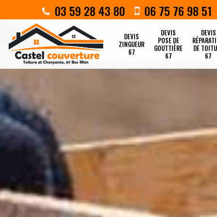
03 59 28 43 80
06 75 76 98 51
DEVIS
DEVIS
DEVIS
POSE DE
RÉPARAT
ZINGUEUR
GOUTTIÈRE
DE TOIT
67
67
67