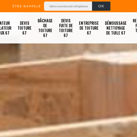
ÊTRE RAPPELÉ
BÂCHAGE
DEVIS
RE
ATEUR
DEVIS
ENTREPRISE
DÉMOUSSAGE
DE
FUITE DE
LATEUR
TOITURE
DE TOITURE
NETTOYAGE
TOITURE
TOITURE
LUX 67
67
67
DE TUILE 67
67
67