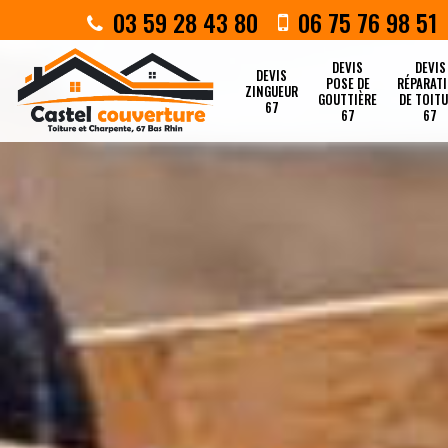
03 59 28 43 80
06 75 76 98 51
DEVIS
DEVIS
DEVIS
POSE DE
RÉPARAT
ZINGUEUR
GOUTTIÈRE
DE TOIT
67
67
67