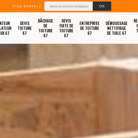
ÊTRE RAPPELÉ
BÂCHAGE
DEVIS
RE
ATEUR
DEVIS
ENTREPRISE
DÉMOUSSAGE
DE
FUITE DE
LATEUR
TOITURE
DE TOITURE
NETTOYAGE
TOITURE
TOITURE
LUX 67
67
67
DE TUILE 67
67
67