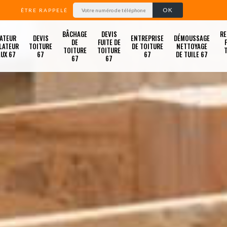
ÊTRE RAPPELÉ
BÂCHAGE
DEVIS
RE
ATEUR
DEVIS
ENTREPRISE
DÉMOUSSAGE
DE
FUITE DE
LATEUR
TOITURE
DE TOITURE
NETTOYAGE
TOITURE
TOITURE
LUX 67
67
67
DE TUILE 67
67
67