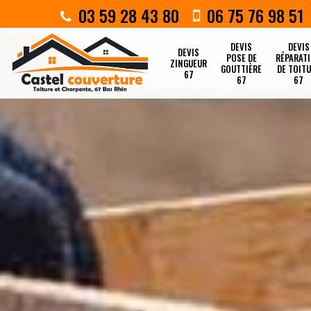
03 59 28 43 80
06 75 76 98 51
DEVIS
DEVIS
DEVIS
POSE DE
RÉPARAT
ZINGUEUR
GOUTTIÈRE
DE TOIT
67
67
67