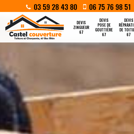
03 59 28 43 80
06 75 76 98 51
DEVIS
DEVIS
DEVIS
POSE DE
RÉPARAT
ZINGUEUR
GOUTTIÈRE
DE TOIT
67
67
67