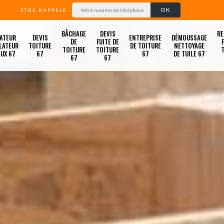
ÊTRE RAPPELÉ
BÂCHAGE
DEVIS
RE
ATEUR
DEVIS
ENTREPRISE
DÉMOUSSAGE
DE
FUITE DE
LATEUR
TOITURE
DE TOITURE
NETTOYAGE
TOITURE
TOITURE
LUX 67
67
67
DE TUILE 67
67
67