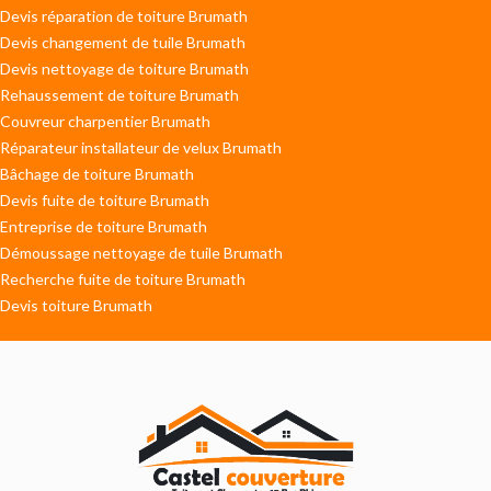
Devis réparation de toiture Brumath
Devis changement de tuile Brumath
Devis nettoyage de toiture Brumath
Rehaussement de toiture Brumath
Couvreur charpentier Brumath
Réparateur installateur de velux Brumath
Bâchage de toiture Brumath
Devis fuite de toiture Brumath
Entreprise de toiture Brumath
Démoussage nettoyage de tuile Brumath
Recherche fuite de toiture Brumath
Devis toiture Brumath