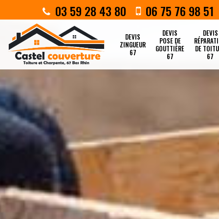
03 59 28 43 80
06 75 76 98 51
DEVIS
DEVIS
DEVIS
POSE DE
RÉPARAT
ZINGUEUR
GOUTTIÈRE
DE TOIT
67
67
67