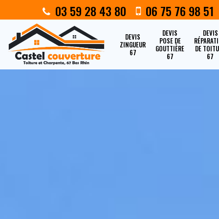
03 59 28 43 80
06 75 76 98 51
DEVIS
DEVIS
DEVIS
POSE DE
RÉPARAT
ZINGUEUR
GOUTTIÈRE
DE TOIT
67
67
67