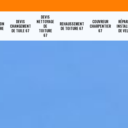
DEVIS
DEVIS
NETTOYAGE
COUVREUR
RÉPAR
ION
REHAUSSEMENT
CHANGEMENT
DE
CHARPENTIER
INSTAL
URE
DE TOITURE 67
DE TUILE 67
TOITURE
67
DE VE
67