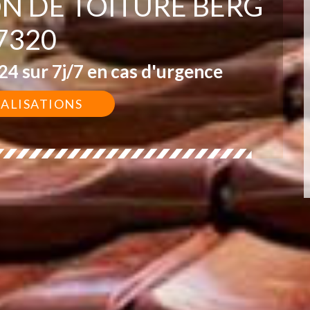
ON DE TOITURE BERG
7320
4 sur 7j/7 en cas d'urgence
ÉALISATIONS