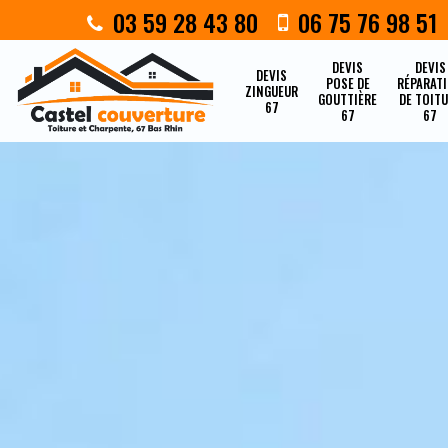
03 59 28 43 80
06 75 76 98 51
DEVIS
DEVIS
DEVIS
POSE DE
RÉPARAT
ZINGUEUR
GOUTTIÈRE
DE TOIT
67
67
67