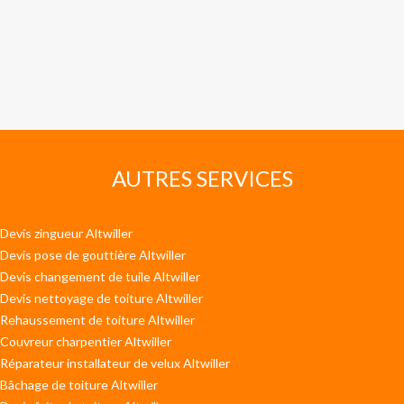
AUTRES SERVICES
Devis zingueur Altwiller
Devis pose de gouttière Altwiller
Devis changement de tuile Altwiller
Devis nettoyage de toiture Altwiller
Rehaussement de toiture Altwiller
Couvreur charpentier Altwiller
Réparateur installateur de velux Altwiller
Bâchage de toiture Altwiller