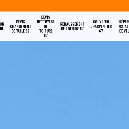
DEVIS
DEVIS
NETTOYAGE
COUVREUR
RÉPAR
ION
REHAUSSEMENT
CHANGEMENT
DE
CHARPENTIER
INSTAL
URE
DE TOITURE 67
DE TUILE 67
TOITURE
67
DE VE
67