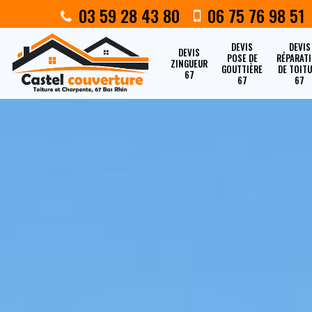
03 59 28 43 80
06 75 76 98 51
DEVIS
DEVIS
DEVIS
POSE DE
RÉPARAT
ZINGUEUR
GOUTTIÈRE
DE TOIT
67
67
67