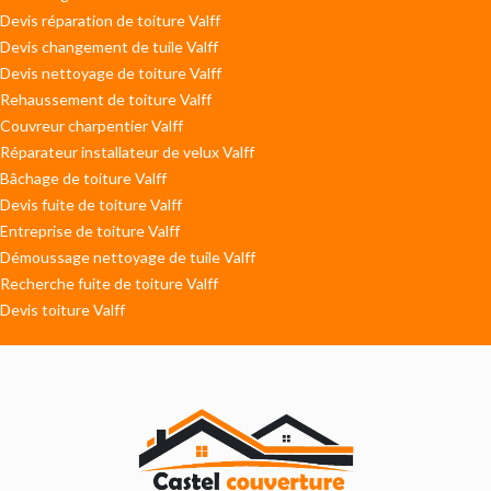
Devis réparation de toiture Valff
Devis changement de tuile Valff
Devis nettoyage de toiture Valff
Rehaussement de toiture Valff
Couvreur charpentier Valff
Réparateur installateur de velux Valff
Bâchage de toiture Valff
Devis fuite de toiture Valff
Entreprise de toiture Valff
Démoussage nettoyage de tuile Valff
Recherche fuite de toiture Valff
Devis toiture Valff