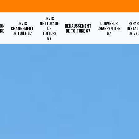
DEVIS
DEVIS
NETTOYAGE
COUVREUR
RÉPAR
ION
REHAUSSEMENT
CHANGEMENT
DE
CHARPENTIER
INSTAL
URE
DE TOITURE 67
DE TUILE 67
TOITURE
67
DE VE
67