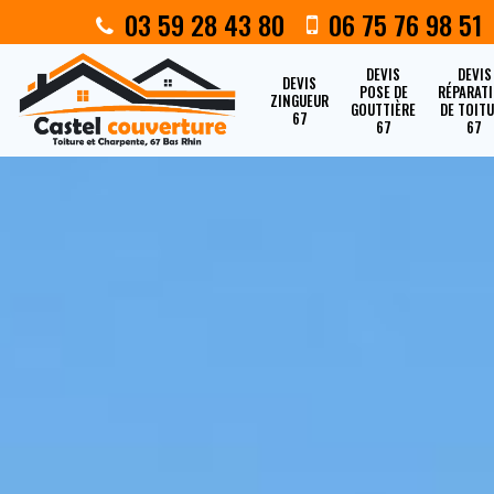
03 59 28 43 80
06 75 76 98 51
DEVIS
DEVIS
DEVIS
POSE DE
RÉPARAT
ZINGUEUR
GOUTTIÈRE
DE TOIT
67
67
67