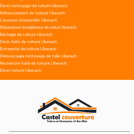
Devis nettoyage de toiture Uberach
Rehaussement de toiture Uberach
Couvreur charpentier Uberach
Réparateur installateur de velux Uberach
Bâchage de toiture Uberach
Devis fuite de toiture Uberach
Entreprise de toiture Uberach
Démoussage nettoyage de tuile Uberach
Recherche fuite de toiture Uberach
Devis toiture Uberach