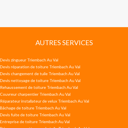
AUTRES SERVICES
Devis zingueur Triembach Au Val
Devis réparation de toiture Triembach Au Val
Devis changement de tuile Triembach Au Val
Devis nettoyage de toiture Triembach Au Val
Rehaussement de toiture Triembach Au Val
Couvreur charpentier Triembach Au Val
Réparateur installateur de velux Triembach Au Val
Bâchage de toiture Triembach Au Val
Devis fuite de toiture Triembach Au Val
Entreprise de toiture Triembach Au Val