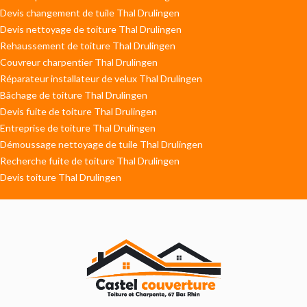
Devis changement de tuile Thal Drulingen
Devis nettoyage de toiture Thal Drulingen
Rehaussement de toiture Thal Drulingen
Couvreur charpentier Thal Drulingen
Réparateur installateur de velux Thal Drulingen
Bâchage de toiture Thal Drulingen
Devis fuite de toiture Thal Drulingen
Entreprise de toiture Thal Drulingen
Démoussage nettoyage de tuile Thal Drulingen
Recherche fuite de toiture Thal Drulingen
Devis toiture Thal Drulingen