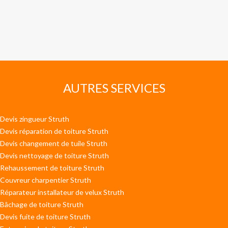
AUTRES SERVICES
Devis zingueur Struth
Devis réparation de toiture Struth
Devis changement de tuile Struth
Devis nettoyage de toiture Struth
Rehaussement de toiture Struth
Couvreur charpentier Struth
Réparateur installateur de velux Struth
Bâchage de toiture Struth
Devis fuite de toiture Struth