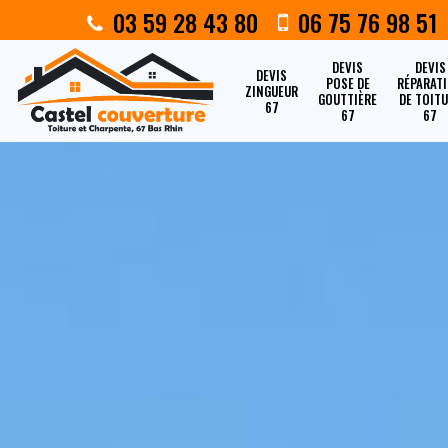
03 59 28 43 80
06 75 76 98 51
DEVIS
DEVIS
DEVIS
POSE DE
RÉPARAT
ZINGUEUR
GOUTTIÈRE
DE TOIT
67
67
67