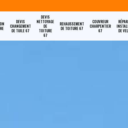
DEVIS
DEVIS
NETTOYAGE
COUVREUR
RÉPAR
ION
REHAUSSEMENT
CHANGEMENT
DE
CHARPENTIER
INSTAL
URE
DE TOITURE 67
DE TUILE 67
TOITURE
67
DE VE
67