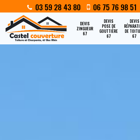
03 59 28 43 80
06 75 76 98 51
DEVIS
DEVIS
DEVIS
POSE DE
RÉPARAT
ZINGUEUR
GOUTTIÈRE
DE TOIT
67
67
67