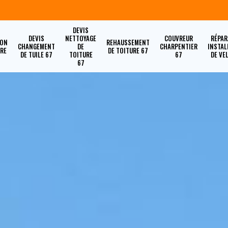
DEVIS
DEVIS
NETTOYAGE
COUVREUR
RÉPAR
ION
REHAUSSEMENT
CHANGEMENT
DE
CHARPENTIER
INSTAL
URE
DE TOITURE 67
DE TUILE 67
TOITURE
67
DE VE
67