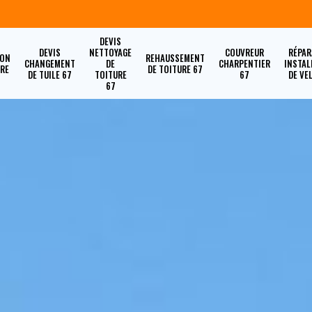
DEVIS
DEVIS
NETTOYAGE
COUVREUR
RÉPAR
ION
REHAUSSEMENT
CHANGEMENT
DE
CHARPENTIER
INSTAL
URE
DE TOITURE 67
DE TUILE 67
TOITURE
67
DE VE
67