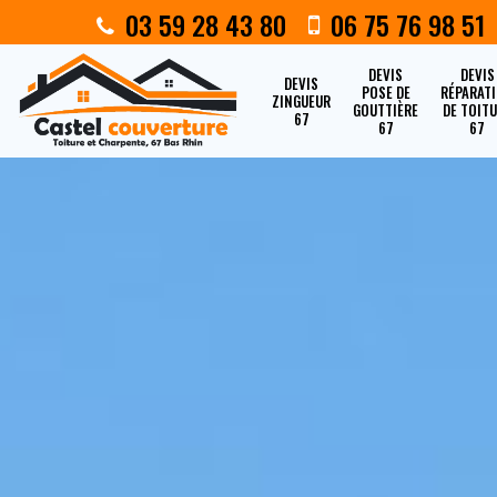
03 59 28 43 80
06 75 76 98 51
DEVIS
DEVIS
DEVIS
POSE DE
RÉPARAT
ZINGUEUR
GOUTTIÈRE
DE TOIT
67
67
67