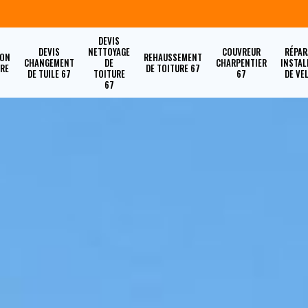
DEVIS
DEVIS
NETTOYAGE
COUVREUR
RÉPAR
ION
REHAUSSEMENT
CHANGEMENT
DE
CHARPENTIER
INSTAL
URE
DE TOITURE 67
DE TUILE 67
TOITURE
67
DE VE
67