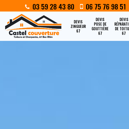
03 59 28 43 80
06 75 76 98 51
DEVIS
DEVIS
DEVIS
POSE DE
RÉPARAT
ZINGUEUR
GOUTTIÈRE
DE TOIT
67
67
67