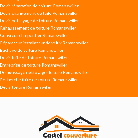
Devis réparation de toiture Romanswiller
Devis changement de tuile Romanswiller
Devis nettoyage de toiture Romanswiller
Rehaussement de toiture Romanswiller
Couvreur charpentier Romanswiller
Réparateur installateur de velux Romanswiller
Bâchage de toiture Romanswiller
Devis fuite de toiture Romanswiller
Entreprise de toiture Romanswiller
Démoussage nettoyage de tuile Romanswiller
Recherche fuite de toiture Romanswiller
Devis toiture Romanswiller