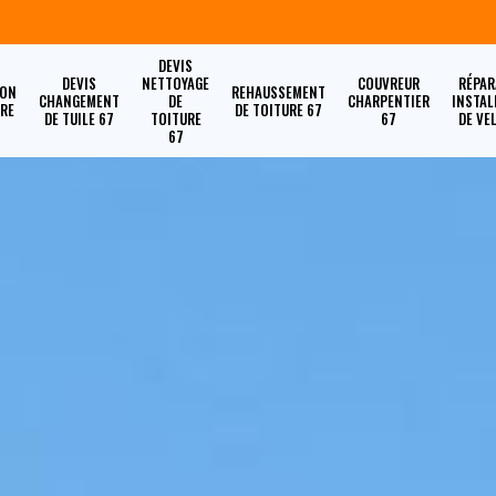
DEVIS
DEVIS
NETTOYAGE
COUVREUR
RÉPAR
ION
REHAUSSEMENT
CHANGEMENT
DE
CHARPENTIER
INSTAL
URE
DE TOITURE 67
DE TUILE 67
TOITURE
67
DE VE
67