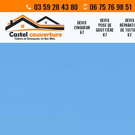
03 59 28 43 80
06 75 76 98 51
DEVIS
DEVIS
DEVIS
POSE DE
RÉPARAT
ZINGUEUR
GOUTTIÈRE
DE TOIT
67
67
67