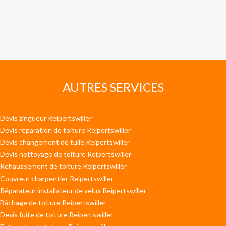
AUTRES SERVICES
Devis zingueur Reipertswiller
Devis réparation de toiture Reipertswiller
Devis changement de tuile Reipertswiller
Devis nettoyage de toiture Reipertswiller
Rehaussement de toiture Reipertswiller
Couvreur charpentier Reipertswiller
Réparateur installateur de velux Reipertswiller
Bâchage de toiture Reipertswiller
Devis fuite de toiture Reipertswiller