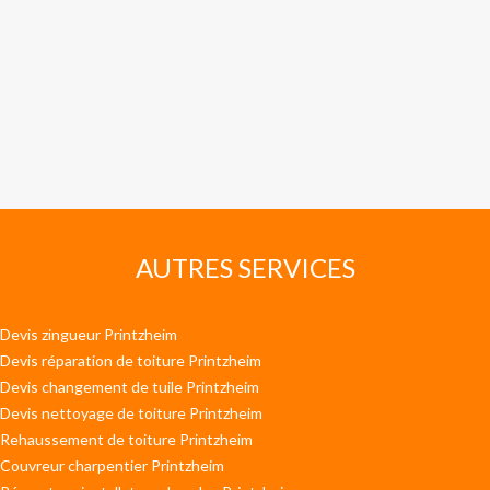
AUTRES SERVICES
Devis zingueur Printzheim
Devis réparation de toiture Printzheim
Devis changement de tuile Printzheim
Devis nettoyage de toiture Printzheim
Rehaussement de toiture Printzheim
Couvreur charpentier Printzheim