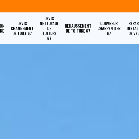
DEVIS
DEVIS
NETTOYAGE
COUVREUR
RÉPAR
ION
REHAUSSEMENT
CHANGEMENT
DE
CHARPENTIER
INSTAL
URE
DE TOITURE 67
DE TUILE 67
TOITURE
67
DE VE
67