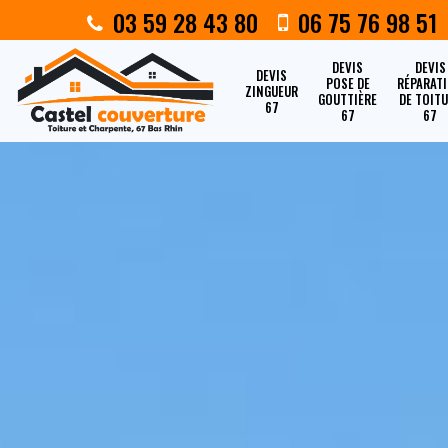
03 59 28 43 80
06 75 76 98 51
DEVIS
DEVIS
DEVIS
POSE DE
RÉPARAT
ZINGUEUR
GOUTTIÈRE
DE TOIT
67
67
67