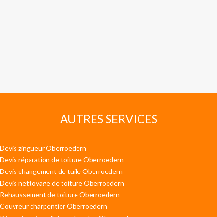
AUTRES SERVICES
Devis zingueur Oberroedern
Devis réparation de toiture Oberroedern
Devis changement de tuile Oberroedern
Devis nettoyage de toiture Oberroedern
Rehaussement de toiture Oberroedern
Couvreur charpentier Oberroedern