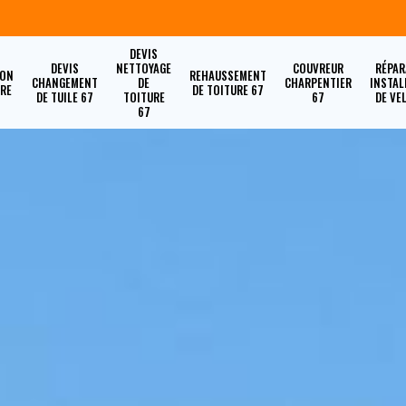
DEVIS
DEVIS
NETTOYAGE
COUVREUR
RÉPAR
ION
REHAUSSEMENT
CHANGEMENT
DE
CHARPENTIER
INSTAL
URE
DE TOITURE 67
DE TUILE 67
TOITURE
67
DE VE
67