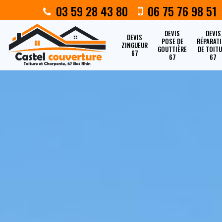
03 59 28 43 80
06 75 76 98 51
DEVIS
DEVIS
DEVIS
POSE DE
RÉPARAT
ZINGUEUR
GOUTTIÈRE
DE TOIT
67
67
67