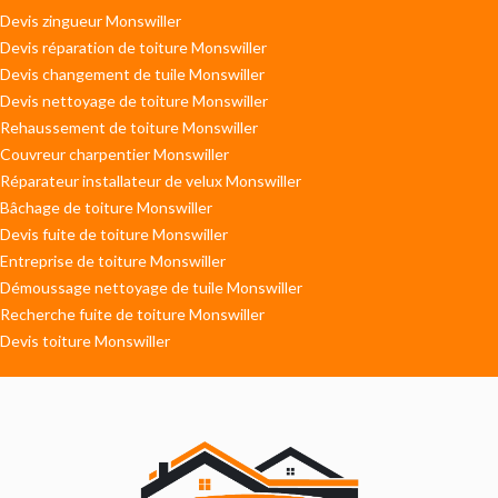
Devis zingueur Monswiller
Devis réparation de toiture Monswiller
Devis changement de tuile Monswiller
Devis nettoyage de toiture Monswiller
Rehaussement de toiture Monswiller
Couvreur charpentier Monswiller
Réparateur installateur de velux Monswiller
Bâchage de toiture Monswiller
Devis fuite de toiture Monswiller
Entreprise de toiture Monswiller
Démoussage nettoyage de tuile Monswiller
Recherche fuite de toiture Monswiller
Devis toiture Monswiller