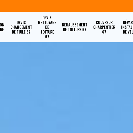
DEVIS
DEVIS
NETTOYAGE
COUVREUR
RÉPAR
ION
REHAUSSEMENT
CHANGEMENT
DE
CHARPENTIER
INSTAL
URE
DE TOITURE 67
DE TUILE 67
TOITURE
67
DE VE
67