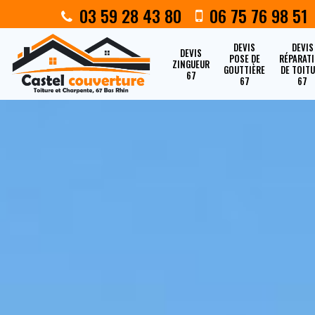
03 59 28 43 80
06 75 76 98 51
DEVIS
DEVIS
DEVIS
POSE DE
RÉPARAT
ZINGUEUR
GOUTTIÈRE
DE TOIT
67
67
67