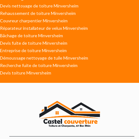
Devis nettoyage de toiture Minversheim
Rehaussement de toiture Minversheim
Couvreur charpentier Minversheim
Réparateur installateur de velux Minversheim
Bâchage de toiture Minversheim
Devis fuite de toiture Minversheim
Entreprise de toiture Minversheim
Démoussage nettoyage de tuile Minversheim
Recherche fuite de toiture Minversheim
Devis toiture Minversheim