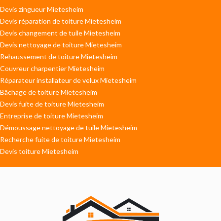
Devis zingueur Mietesheim
Devis réparation de toiture Mietesheim
Devis changement de tuile Mietesheim
Devis nettoyage de toiture Mietesheim
Rehaussement de toiture Mietesheim
Couvreur charpentier Mietesheim
Réparateur installateur de velux Mietesheim
Bâchage de toiture Mietesheim
Devis fuite de toiture Mietesheim
Entreprise de toiture Mietesheim
Démoussage nettoyage de tuile Mietesheim
Recherche fuite de toiture Mietesheim
Devis toiture Mietesheim