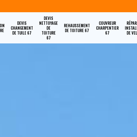
DEVIS
DEVIS
NETTOYAGE
COUVREUR
RÉPAR
ION
REHAUSSEMENT
CHANGEMENT
DE
CHARPENTIER
INSTAL
URE
DE TOITURE 67
DE TUILE 67
TOITURE
67
DE VE
67