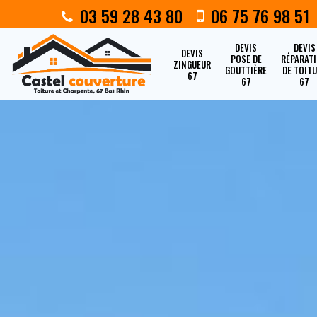
03 59 28 43 80
06 75 76 98 51
DEVIS
DEVIS
DEVIS
POSE DE
RÉPARAT
ZINGUEUR
GOUTTIÈRE
DE TOIT
67
67
67