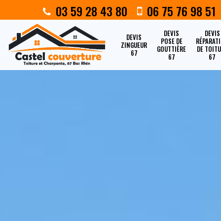
03 59 28 43 80
06 75 76 98 51
DEVIS
DEVIS
DEVIS
POSE DE
RÉPARAT
ZINGUEUR
GOUTTIÈRE
DE TOIT
67
67
67