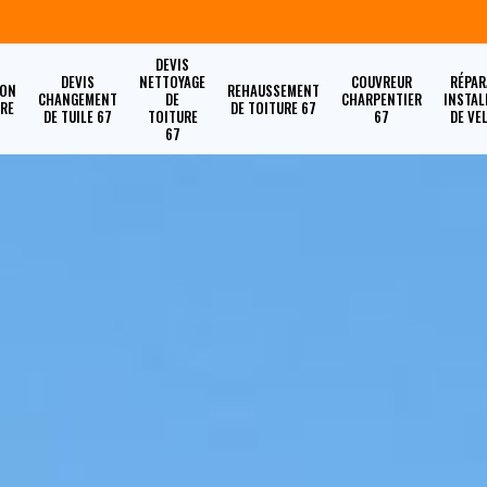
DEVIS
DEVIS
NETTOYAGE
COUVREUR
RÉPAR
ION
REHAUSSEMENT
CHANGEMENT
DE
CHARPENTIER
INSTAL
URE
DE TOITURE 67
DE TUILE 67
TOITURE
67
DE VE
67