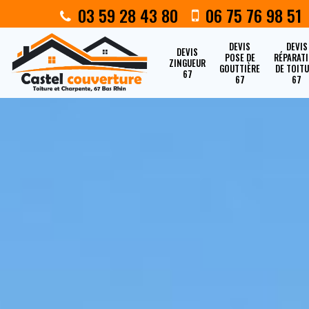
03 59 28 43 80
06 75 76 98 51
DEVIS
DEVIS
DEVIS
POSE DE
RÉPARAT
ZINGUEUR
GOUTTIÈRE
DE TOIT
67
67
67