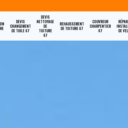
DEVIS
DEVIS
NETTOYAGE
COUVREUR
RÉPAR
ION
REHAUSSEMENT
CHANGEMENT
DE
CHARPENTIER
INSTAL
URE
DE TOITURE 67
DE TUILE 67
TOITURE
67
DE VE
67