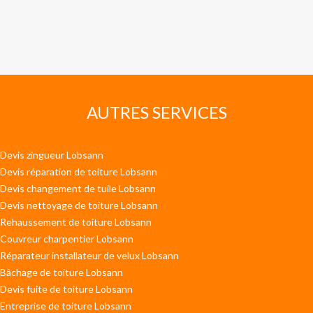
AUTRES SERVICES
Devis zingueur Lobsann
Devis réparation de toiture Lobsann
Devis changement de tuile Lobsann
Devis nettoyage de toiture Lobsann
Rehaussement de toiture Lobsann
Couvreur charpentier Lobsann
Réparateur installateur de velux Lobsann
Bâchage de toiture Lobsann
Devis fuite de toiture Lobsann
Entreprise de toiture Lobsann