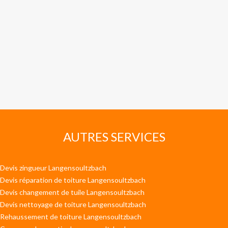
AUTRES SERVICES
Devis zingueur Langensoultzbach
Devis réparation de toiture Langensoultzbach
Devis changement de tuile Langensoultzbach
Devis nettoyage de toiture Langensoultzbach
Rehaussement de toiture Langensoultzbach