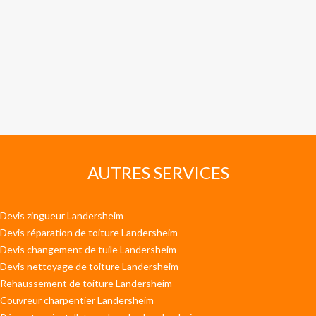
AUTRES SERVICES
Devis zingueur Landersheim
Devis réparation de toiture Landersheim
Devis changement de tuile Landersheim
Devis nettoyage de toiture Landersheim
Rehaussement de toiture Landersheim
Couvreur charpentier Landersheim