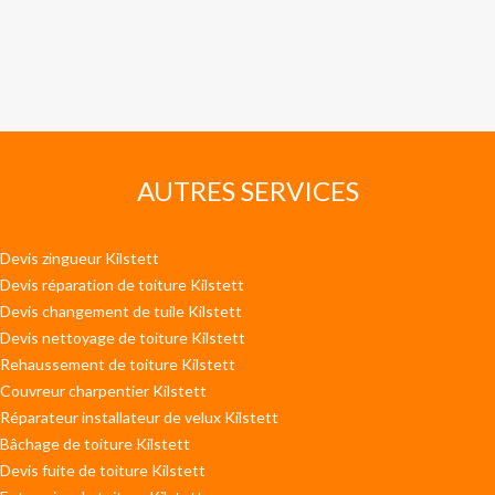
AUTRES SERVICES
Devis zingueur Kilstett
Devis réparation de toiture Kilstett
Devis changement de tuile Kilstett
Devis nettoyage de toiture Kilstett
Rehaussement de toiture Kilstett
Couvreur charpentier Kilstett
Réparateur installateur de velux Kilstett
Bâchage de toiture Kilstett
Devis fuite de toiture Kilstett