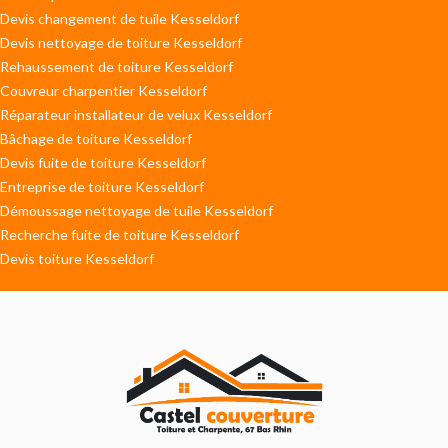
Devis changement de tuile Kesseldorf
Devis nettoyage de toiture Kesseldorf
Rehaussement de toiture Kesseldorf
Couvreur charpentier Kesseldorf
Réparateur installateur de velux Kesseldorf
Bâchage de toiture Kesseldorf
Devis fuite de toiture Kesseldorf
Entreprise de toiture Kesseldorf
Démoussage nettoyage de tuile Kesseldorf
Recherche fuite de toiture Kesseldorf
Devis toiture Kesseldorf