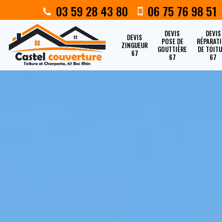
03 59 28 43 80
06 75 76 98 51
DEVIS
DEVIS
DEVIS
POSE DE
RÉPARAT
ZINGUEUR
GOUTTIÈRE
DE TOIT
67
67
67