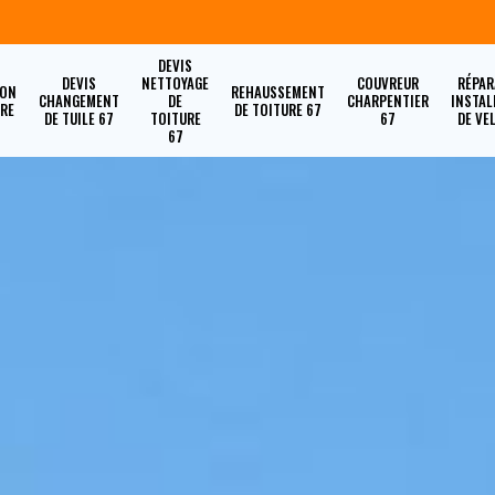
DEVIS
DEVIS
NETTOYAGE
COUVREUR
RÉPAR
ION
REHAUSSEMENT
CHANGEMENT
DE
CHARPENTIER
INSTAL
URE
DE TOITURE 67
DE TUILE 67
TOITURE
67
DE VE
67