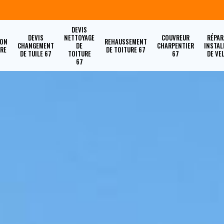
DEVIS
DEVIS
NETTOYAGE
COUVREUR
RÉPAR
ION
REHAUSSEMENT
CHANGEMENT
DE
CHARPENTIER
INSTAL
URE
DE TOITURE 67
DE TUILE 67
TOITURE
67
DE VE
67